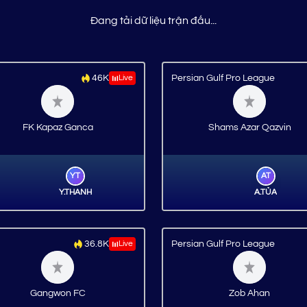
Đang tải dữ liệu trận đấu...
46K
Live
Persian Gulf Pro League
FK Kapaz Ganca
Shams Azar Qazvin
YT
AT
Y.THANH
A.TỦA
36.8K
Live
Persian Gulf Pro League
Gangwon FC
Zob Ahan