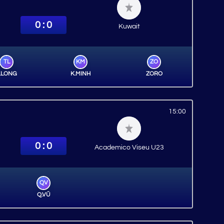
0 : 0
Kuwait
TL
KM
ZO
.LONG
K.MINH
ZORO
15:00
0 : 0
Academico Viseu U23
QV
Q.VŨ