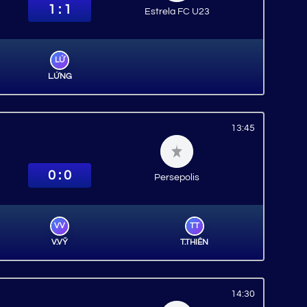
1 : 1
Estrela FC U23
LỨ
L.ỨNG
13:45
0 : 0
Persepolis
VV
TT
V.VỸ
T.THIÊN
14:30