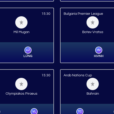
15:30
Bulgaria Premier League
Mil Mugan
Botev Vratsa
LỨ
HV
L.ỨNG
H.VINH
15:30
Arab Nations Cup
Olympiakos Piraeus
Bahrain
VL
TC