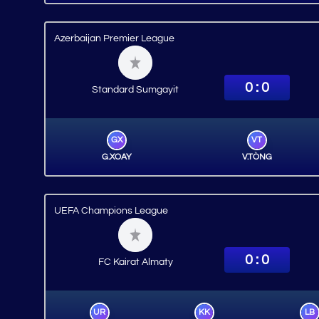
Azerbaijan Premier League
0 : 0
Standard Sumgayit
GX
VT
G.XOAY
V.TÒNG
UEFA Champions League
0 : 0
FC Kairat Almaty
UR
KK
LB