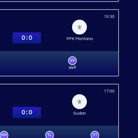
15:30
0 : 0
PFK Montana
VV
V.VỸ
17:00
0 : 0
Sudan
KM
TL
YT