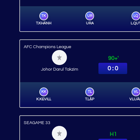
TK
UR
LQ
T.KHÁNH
URA
L.QU
AFC Champions League
90+'
0 : 0
Johor Darul Takzim
KK
TL
VL
K.KEVILL
T.LẬP
V.LU
SEAGAME 33
H1