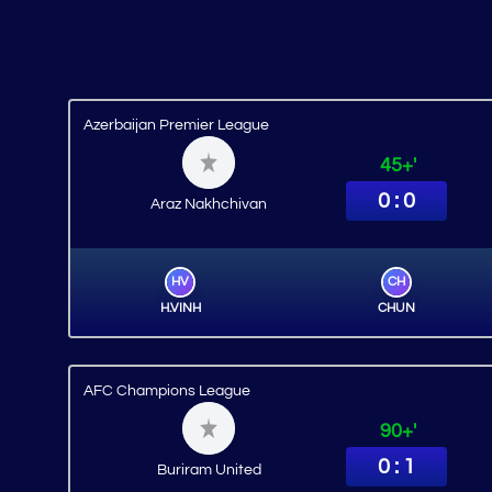
Azerbaijan Premier League
45+'
0 : 0
Araz Nakhchivan
HV
CH
H.VINH
CHUN
AFC Champions League
90+'
0 : 1
Buriram United