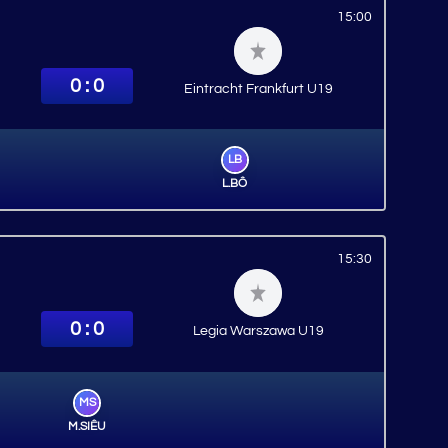
15:00
0 : 0
Eintracht Frankfurt U19
LB
L.BỐ
15:30
0 : 0
Legia Warszawa U19
MS
M.SIÊU