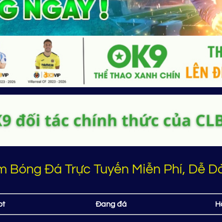
m Bóng Đá Trực Tuyến Miễn Phí, Dễ 
ot
Đang đá
H