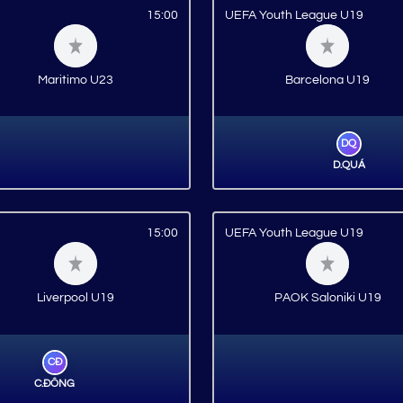
15:00
UEFA Youth League U19
Maritimo U23
Barcelona U19
DQ
D.QUÁ
15:00
UEFA Youth League U19
Liverpool U19
PAOK Saloniki U19
CĐ
C.ĐỒNG