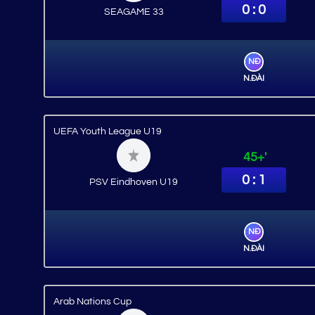
0 : 0
SEAGAME 33
NĐ
N.ĐÀI
UEFA Youth League U19
45+'
0 : 1
PSV Eindhoven U19
NĐ
N.ĐÀI
Arab Nations Cup