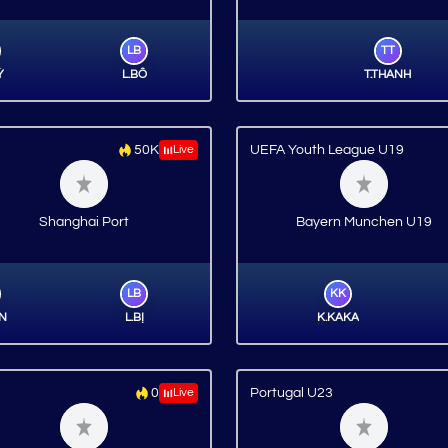
LB
TT
Ỳ
L.BỐ
T.THANH
50K
Live
UEFA Youth League U19
Shanghai Port
Bayern Munchen U19
LB
KK
ÂN
L.BỊ
K.KAKA
0
Live
Portugal U23