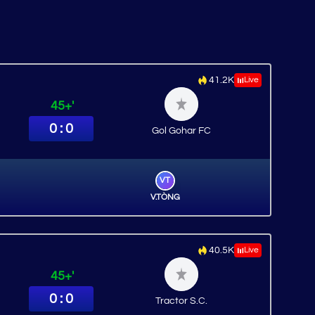
41.2K
Live
45+'
0 : 0
Gol Gohar FC
VT
V.TÒNG
40.5K
Live
45+'
0 : 0
Tractor S.C.