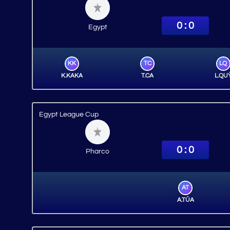
0 : 0
Egypt
KK
TC
LQ
K.KAKA
T.CA
L.QU
Egypt League Cup
0 : 0
Pharco
AT
A.TỦA