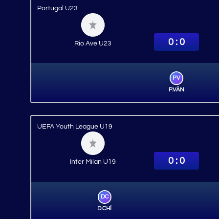
Portugal U23
0 : 0
Rio Ave U23
PV
P.VÂN
UEFA Youth League U19
0 : 0
Inter Milan U19
DC
D.CHÍ