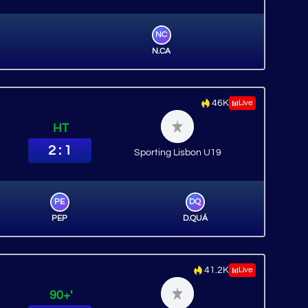
NC
N.CA
46K
Live
HT
2 : 1
Sporting Lisbon U19
PE
DQ
PEP
D.QUÁ
41.2K
Live
90+'