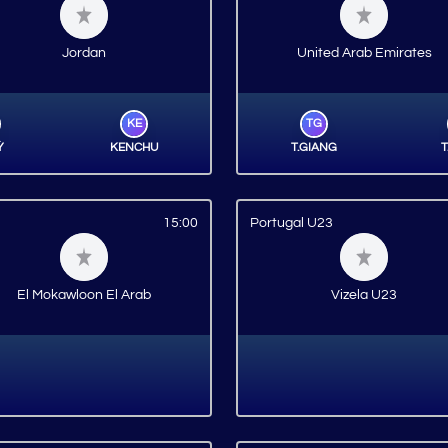
Jordan
United Arab Emirates
KE
TG
Ỳ
KENCHU
T.GIANG
T
15:00
Portugal U23
El Mokawloon El Arab
Vizela U23