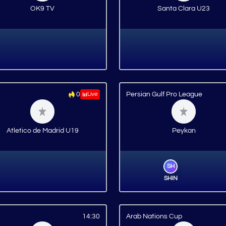
OK9 TV
Santa Clara U23
0
Live
Persian Gulf Pro League
Atletico de Madrid U19
Peykan
SH
SHIN
14:30
Arab Nations Cup