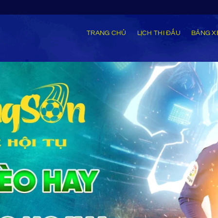
TRANG CHỦ
LỊCH THI ĐẤU
BẢNG X