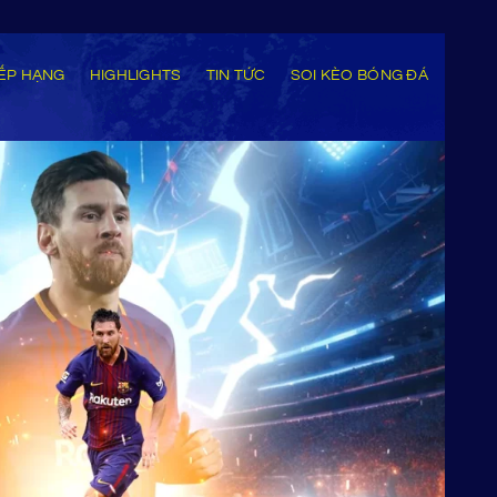
ẾP HẠNG
HIGHLIGHTS
TIN TỨC
SOI KÈO BÓNG ĐÁ