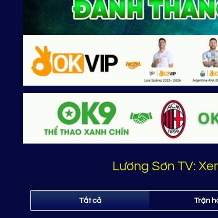
Lương Sơn TV: Xe
Tất cả
Trận h